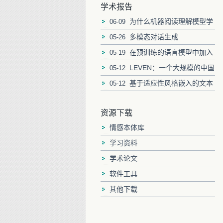
学术报告
为什么机器阅读理解模型学
06-09
习捷径？
多模态对话生成
05-26
在预训练的语言模型中加入
05-19
显式知识以进行段落重新排序
LEVEN：一个大规模的中国
05-12
法律事件检测数据集
基于适应性风格嵌入的文本
05-12
风格迁移
资源下载
情感本体库
学习资料
学术论文
软件工具
其他下载