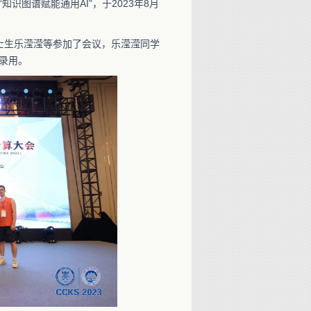
识图谱赋能通用AI”，于2023年8月
士生乐滢滢等参加了会议，乐滢滢同学
录用。