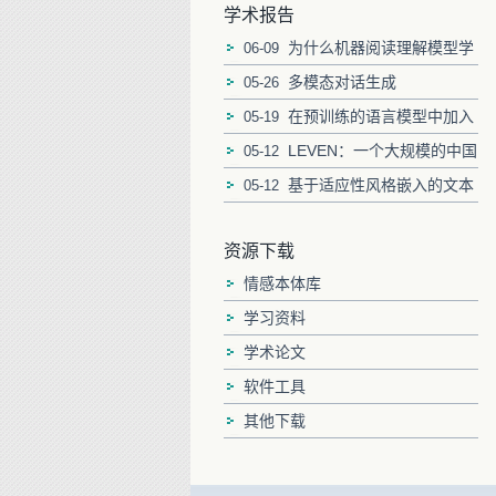
学术报告
为什么机器阅读理解模型学
06-09
习捷径？
多模态对话生成
05-26
在预训练的语言模型中加入
05-19
显式知识以进行段落重新排序
LEVEN：一个大规模的中国
05-12
法律事件检测数据集
基于适应性风格嵌入的文本
05-12
风格迁移
资源下载
情感本体库
学习资料
学术论文
软件工具
其他下载